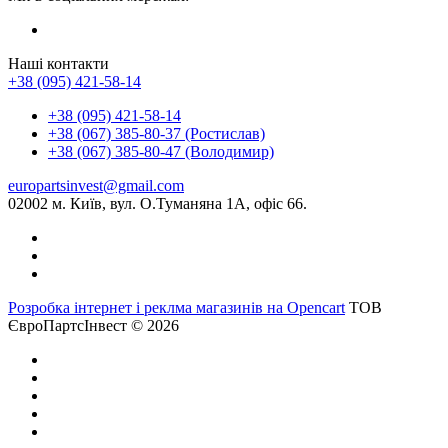
Наші контакти
+38 (095) 421-58-14
+38 (095) 421-58-14
+38 (067) 385-80-37 (Ростислав)
+38 (067) 385-80-47 (Володимир)
europartsinvest@gmail.com
02002 м. Київ, вул. О.Туманяна 1А, офіс 66.
Розробка інтернет і реклма магазинів на Opencart
ТОВ
ЄвроПартсІнвест © 2026