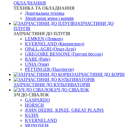
ОБЛАДНАННЯ
ТЕХНІКА ТА ОБЛАДНАННЯ
Дощувальна техніка
Зберігання зерна і кормів
ЗАПЧАСТИНИ ДО
ПЛУГІВ
ЗАПЧАСТИНИ ДО ПЛУГІВ
LEMKEN (Лемкен)
KVERNELАND (Квернеленд)
OPaLL-AGRI (Опал-Агрі)
GREGOIRE BESSONE (Грегорі бессон)
RABE (Рабе)
UNIA (Унія)
PЁTTINGER (Пьотінгер)
ЗАПЧАСТИНИ ДО БОРІН
ЗАПЧАСТИНИ ДО КУЛЬТИВАТОРІВ
З/Ч ДО СІВАЛОК
З/Ч ДО СІВАЛОК
GASPARDO
HORSCH
JOHN DEERE, KINZE, GREAT PLAINS
KUHN
KVERNELАND
MONOSEM