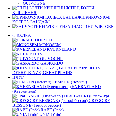
QUIVOGNE
СПЕЦ БОЛТИ
КРІПЛЕННЯ
ПРИКОЧУЮЧІ
КОЛЕСА БАНДАЖІ
ЗАПЧАСТИНИ WIRTGEN
СІВАЛКА
HORSCH
MONOSEM
KVERNELАND
KUHN
QUIVOGNE
GASPARDO
JOHN
DEERE, KINZE, GREAT PLAINS
ПЛУГ
LEMKEN (Лемкен)
KVERNELАND
(Квернеленд)
OPaLL-AGRI (Опал-Агрі)
GREGOIRE
BESSONE (Грегорі бессон)
RABE (Рабе)
UNIA (Унія)