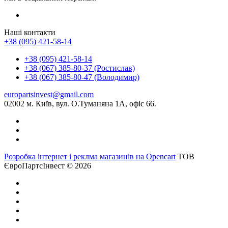
Наші контакти
+38 (095) 421-58-14
+38 (095) 421-58-14
+38 (067) 385-80-37 (Ростислав)
+38 (067) 385-80-47 (Володимир)
europartsinvest@gmail.com
02002 м. Київ, вул. О.Туманяна 1А, офіс 66.
Розробка інтернет і реклма магазинів на Opencart
ТОВ
ЄвроПартсІнвест © 2026