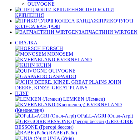
QUIVOGNE
СПЕЦ БОЛТИ
КРІПЛЕННЯ
ПРИКОЧУЮЧІ
КОЛЕСА БАНДАЖІ
ЗАПЧАСТИНИ WIRTGEN
СІВАЛКА
HORSCH
MONOSEM
KVERNELАND
KUHN
QUIVOGNE
GASPARDO
JOHN
DEERE, KINZE, GREAT PLAINS
ПЛУГ
LEMKEN (Лемкен)
KVERNELАND
(Квернеленд)
OPaLL-AGRI (Опал-Агрі)
GREGOIRE
BESSONE (Грегорі бессон)
RABE (Рабе)
UNIA (Унія)