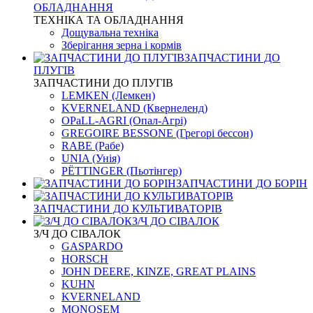
ОБЛАДНАННЯ
ТЕХНІКА ТА ОБЛАДНАННЯ
Дощувальна техніка
Зберігання зерна і кормів
ЗАПЧАСТИНИ ДО
ПЛУГІВ
ЗАПЧАСТИНИ ДО ПЛУГІВ
LEMKEN (Лемкен)
KVERNELАND (Квернеленд)
OPaLL-AGRI (Опал-Агрі)
GREGOIRE BESSONE (Грегорі бессон)
RABE (Рабе)
UNIA (Унія)
PЁTTINGER (Пьотінгер)
ЗАПЧАСТИНИ ДО БОРІН
ЗАПЧАСТИНИ ДО КУЛЬТИВАТОРІВ
З/Ч ДО СІВАЛОК
З/Ч ДО СІВАЛОК
GASPARDO
HORSCH
JOHN DEERE, KINZE, GREAT PLAINS
KUHN
KVERNELАND
MONOSEM