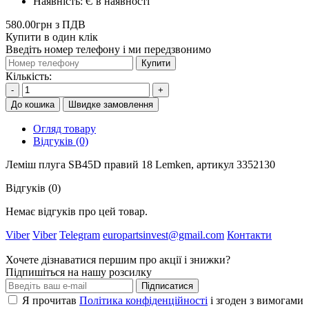
Наявність:
Є в наявності
580.00грн з ПДВ
Купити в один клік
Введіть номер телефону і ми передзвонимо
Купити
Кількість:
-
+
До кошика
Швидке замовлення
Огляд товару
Відгуків (0)
Леміш плуга SB45D правий 18 Lemken, артикул 3352130
Відгуків (0)
Немає відгуків про цей товар.
Viber
Viber
Telegram
europartsinvest@gmail.com
Контакти
Хочете дізнаватися першим про акції і знижки?
Підпишіться на нашу розсилку
Підписатися
Я прочитав
Політика конфіденційності
і згоден з вимогами