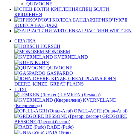
QUIVOGNE
СПЕЦ БОЛТИ
КРІПЛЕННЯ
ПРИКОЧУЮЧІ
КОЛЕСА БАНДАЖІ
ЗАПЧАСТИНИ WIRTGEN
СІВАЛКА
HORSCH
MONOSEM
KVERNELАND
KUHN
QUIVOGNE
GASPARDO
JOHN
DEERE, KINZE, GREAT PLAINS
ПЛУГ
LEMKEN (Лемкен)
KVERNELАND
(Квернеленд)
OPaLL-AGRI (Опал-Агрі)
GREGOIRE
BESSONE (Грегорі бессон)
RABE (Рабе)
UNIA (Унія)