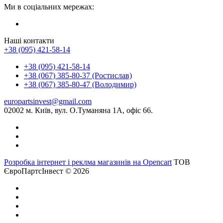
Ми в соціальних мережах:
Наші контакти
+38 (095) 421-58-14
+38 (095) 421-58-14
+38 (067) 385-80-37 (Ростислав)
+38 (067) 385-80-47 (Володимир)
europartsinvest@gmail.com
02002 м. Київ, вул. О.Туманяна 1А, офіс 66.
Розробка інтернет і реклма магазинів на Opencart
ТОВ
ЄвроПартсІнвест © 2026