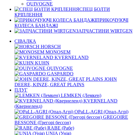
QUIVOGNE
СПЕЦ БОЛТИ
КРІПЛЕННЯ
ПРИКОЧУЮЧІ
КОЛЕСА БАНДАЖІ
ЗАПЧАСТИНИ WIRTGEN
СІВАЛКА
HORSCH
MONOSEM
KVERNELАND
KUHN
QUIVOGNE
GASPARDO
JOHN
DEERE, KINZE, GREAT PLAINS
ПЛУГ
LEMKEN (Лемкен)
KVERNELАND
(Квернеленд)
OPaLL-AGRI (Опал-Агрі)
GREGOIRE
BESSONE (Грегорі бессон)
RABE (Рабе)
UNIA (Унія)