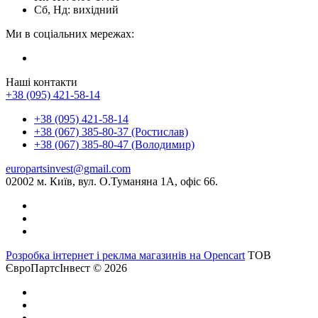
Сб, Нд: вихідний
Ми в соціальних мережах:
Наші контакти
+38 (095) 421-58-14
+38 (095) 421-58-14
+38 (067) 385-80-37 (Ростислав)
+38 (067) 385-80-47 (Володимир)
europartsinvest@gmail.com
02002 м. Київ, вул. О.Туманяна 1А, офіс 66.
Розробка інтернет і реклма магазинів на Opencart
ТОВ
ЄвроПартсІнвест © 2026