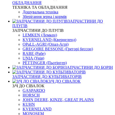
ОБЛАДНАННЯ
ТЕХНІКА ТА ОБЛАДНАННЯ
Дощувальна техніка
Зберігання зерна і кормів
ЗАПЧАСТИНИ ДО
ПЛУГІВ
ЗАПЧАСТИНИ ДО ПЛУГІВ
LEMKEN (Лемкен)
KVERNELАND (Квернеленд)
OPaLL-AGRI (Опал-Агрі)
GREGOIRE BESSONE (Грегорі бессон)
RABE (Рабе)
UNIA (Унія)
PЁTTINGER (Пьотінгер)
ЗАПЧАСТИНИ ДО БОРІН
ЗАПЧАСТИНИ ДО КУЛЬТИВАТОРІВ
З/Ч ДО СІВАЛОК
З/Ч ДО СІВАЛОК
GASPARDO
HORSCH
JOHN DEERE, KINZE, GREAT PLAINS
KUHN
KVERNELАND
MONOSEM