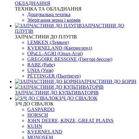
ОБЛАДНАННЯ
ТЕХНІКА ТА ОБЛАДНАННЯ
Дощувальна техніка
Зберігання зерна і кормів
ЗАПЧАСТИНИ ДО
ПЛУГІВ
ЗАПЧАСТИНИ ДО ПЛУГІВ
LEMKEN (Лемкен)
KVERNELАND (Квернеленд)
OPaLL-AGRI (Опал-Агрі)
GREGOIRE BESSONE (Грегорі бессон)
RABE (Рабе)
UNIA (Унія)
PЁTTINGER (Пьотінгер)
ЗАПЧАСТИНИ ДО БОРІН
ЗАПЧАСТИНИ ДО КУЛЬТИВАТОРІВ
З/Ч ДО СІВАЛОК
З/Ч ДО СІВАЛОК
GASPARDO
HORSCH
JOHN DEERE, KINZE, GREAT PLAINS
KUHN
KVERNELАND
MONOSEM