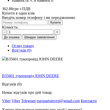
Наявність:
Є в наявності
362.88грн з ПДВ
Купити в один клік
Введіть номер телефону і ми передзвонимо
Купити
Кількість:
-
+
До кошика
Швидке замовлення
Огляд товару
Відгуків (0)
B35601 тукопровід JOHN DEERE
B35601 тукопровід JOHN DEERE
Відгуків (0)
Немає відгуків про цей товар.
Viber
Viber
Telegram
europartsinvest@gmail.com
Контакти
Хочете дізнаватися першим про акції і знижки?