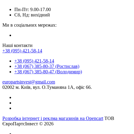
Пн-Пт: 9.00-17.00
Сб, Нд: вихідний
Ми в соціальних мережах:
Наші контакти
+38 (095) 421-58-14
+38 (095) 421-58-14
+38 (067) 385-80-37 (Ростислав)
+38 (067) 385-80-47 (Володимир)
europartsinvest@gmail.com
02002 м. Київ, вул. О.Туманяна 1А, офіс 66.
Розробка інтернет і реклма магазинів на Opencart
ТОВ
ЄвроПартсІнвест © 2026