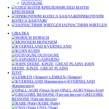
QUIVOGNE
СПЕЦ БОЛТИ
КРІПЛЕННЯ
ПРИКОЧУЮЧІ
КОЛЕСА БАНДАЖІ
ЗАПЧАСТИНИ WIRTGEN
СІВАЛКА
HORSCH
MONOSEM
KVERNELАND
KUHN
QUIVOGNE
GASPARDO
JOHN
DEERE, KINZE, GREAT PLAINS
ПЛУГ
LEMKEN (Лемкен)
KVERNELАND
(Квернеленд)
OPaLL-AGRI (Опал-Агрі)
GREGOIRE
BESSONE (Грегорі бессон)
RABE (Рабе)
UNIA (Унія)