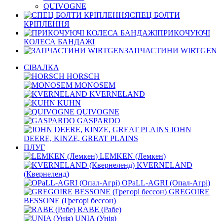
QUIVOGNE
СПЕЦ БОЛТИ
КРІПЛЕННЯ
ПРИКОЧУЮЧІ
КОЛЕСА БАНДАЖІ
ЗАПЧАСТИНИ WIRTGEN
СІВАЛКА
HORSCH
MONOSEM
KVERNELАND
KUHN
QUIVOGNE
GASPARDO
JOHN
DEERE, KINZE, GREAT PLAINS
ПЛУГ
LEMKEN (Лемкен)
KVERNELАND
(Квернеленд)
OPaLL-AGRI (Опал-Агрі)
GREGOIRE
BESSONE (Грегорі бессон)
RABE (Рабе)
UNIA (Унія)