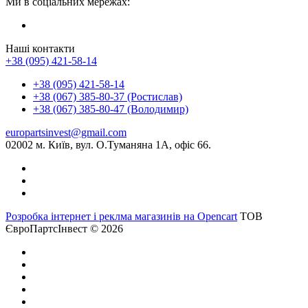
Ми в соціальних мережах:
Наші контакти
+38 (095) 421-58-14
+38 (095) 421-58-14
+38 (067) 385-80-37 (Ростислав)
+38 (067) 385-80-47 (Володимир)
europartsinvest@gmail.com
02002 м. Київ, вул. О.Туманяна 1А, офіс 66.
Розробка інтернет і реклма магазинів на Opencart
ТОВ
ЄвроПартсІнвест © 2026