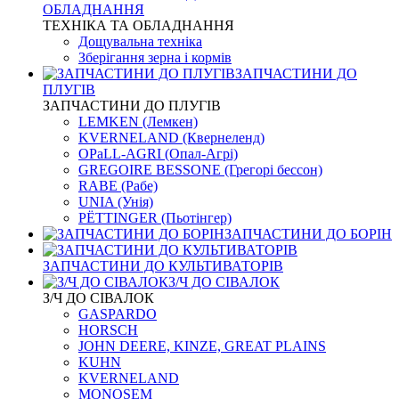
ОБЛАДНАННЯ
ТЕХНІКА ТА ОБЛАДНАННЯ
Дощувальна техніка
Зберігання зерна і кормів
ЗАПЧАСТИНИ ДО
ПЛУГІВ
ЗАПЧАСТИНИ ДО ПЛУГІВ
LEMKEN (Лемкен)
KVERNELАND (Квернеленд)
OPaLL-AGRI (Опал-Агрі)
GREGOIRE BESSONE (Грегорі бессон)
RABE (Рабе)
UNIA (Унія)
PЁTTINGER (Пьотінгер)
ЗАПЧАСТИНИ ДО БОРІН
ЗАПЧАСТИНИ ДО КУЛЬТИВАТОРІВ
З/Ч ДО СІВАЛОК
З/Ч ДО СІВАЛОК
GASPARDO
HORSCH
JOHN DEERE, KINZE, GREAT PLAINS
KUHN
KVERNELАND
MONOSEM