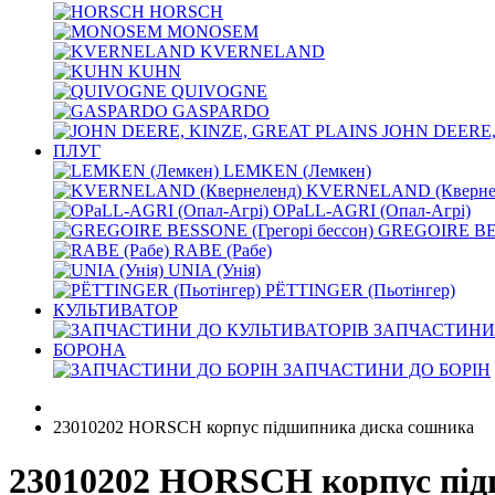
HORSCH
MONOSEM
KVERNELАND
KUHN
QUIVOGNE
GASPARDO
JOHN DEERE,
ПЛУГ
LEMKEN (Лемкен)
KVERNELАND (Кверне
OPaLL-AGRI (Опал-Агрі)
GREGOIRE BES
RABE (Рабе)
UNIA (Унія)
PЁTTINGER (Пьотінгер)
КУЛЬТИВАТОР
ЗАПЧАСТИНИ 
БОРОНА
ЗАПЧАСТИНИ ДО БОРІН
23010202 HORSCH корпус підшипника диска сошника
23010202 HORSCH корпус під