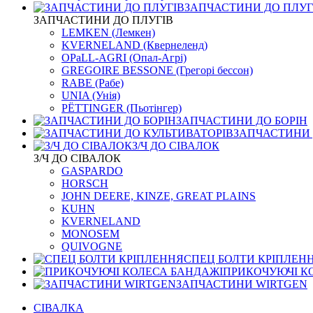
ЗАПЧАСТИНИ ДО ПЛУГ
ЗАПЧАСТИНИ ДО ПЛУГІВ
LEMKEN (Лемкен)
KVERNELАND (Квернеленд)
OPaLL-AGRI (Опал-Агрі)
GREGOIRE BESSONE (Грегорі бессон)
RABE (Рабе)
UNIA (Унія)
PЁTTINGER (Пьотінгер)
ЗАПЧАСТИНИ ДО БОРІН
ЗАПЧАСТИНИ 
З/Ч ДО СІВАЛОК
З/Ч ДО СІВАЛОК
GASPARDO
HORSCH
JOHN DEERE, KINZE, GREAT PLAINS
KUHN
KVERNELАND
MONOSEM
QUIVOGNE
СПЕЦ БОЛТИ КРІПЛЕН
ПРИКОЧУЮЧІ К
ЗАПЧАСТИНИ WIRTGEN
СІВАЛКА