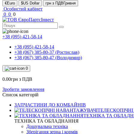
€Euro
$US Dollar
грн з ПДВГривня
Особистий кабінет
0
0
0
+38 (095) 421-58-14
+38 (095) 421-58-14
+38 (067) 385-80-37 (Ростислав)
+38 (067) 385-80-47 (Володимир)
0
0.00грн з ПДВ
Зробити замовлення
Список категорій
ЗАПЧАСТИНИ ДО КОМБАЙНІВ
ТЕЛЕСКОПІЧНІ
ТЕХНІКА ТА ОБЛАД
ТЕХНІКА ТА ОБЛАДНАННЯ
Дощувальна техніка
Зберігання зерна і кормів